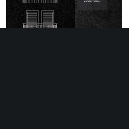
Mandarini SA
Τραλλέων 34, 14231 Νέα Ιωνία
+30 210 6831 372