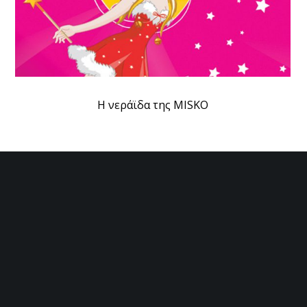
Η νεράϊδα της MISKO
Mandarini SA
Τραλλέων 34, 14231 Νέα Ιωνία