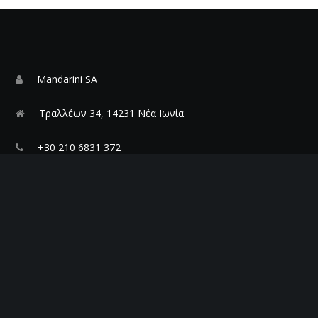
Mandarini SA
Τραλλέων 34, 14231 Νέα Ιωνία
+30 210 6831 372
info@mandarini.gr
Η Mandarini σας καλωσορίζει σε ένα δημιουργικό ταξίδι
γεμάτο μοναδικές ιδέες και αξέχαστες εμπειρίες. Ανακαλύψτε
την πλούσια γκάμα δημιουργικών λύσεων στην ιστοσελίδα
μας και επικοινωνήστε μαζί μας για να μετατρέψουμε τις ιδέες