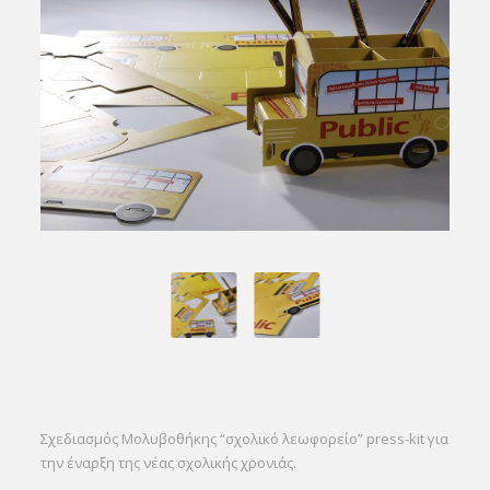
Σχεδιασμός Μολυβοθήκης “σχολικό λεωφορείο” press-kit για
την έναρξη της νέας σχολικής χρονιάς.